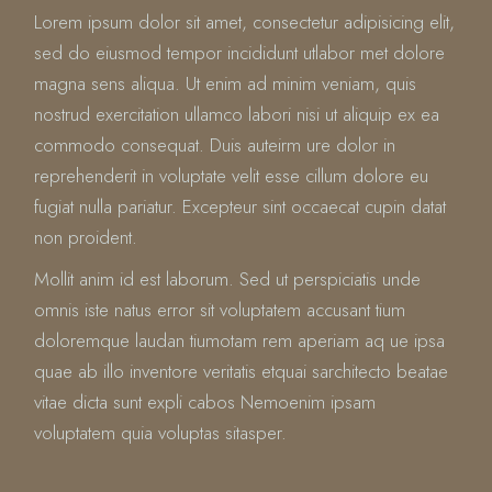
Lorem ipsum dolor sit amet, consectetur adipisicing elit,
sed do eiusmod tempor incididunt utlabor met dolore
magna sens aliqua. Ut enim ad minim veniam, quis
nostrud exercitation ullamco labori nisi ut aliquip ex ea
commodo consequat. Duis auteirm ure dolor in
reprehenderit in voluptate velit esse cillum dolore eu
fugiat nulla pariatur. Excepteur sint occaecat cupin datat
non proident.
Mollit anim id est laborum. Sed ut perspiciatis unde
omnis iste natus error sit voluptatem accusant tium
doloremque laudan tiumotam rem aperiam aq ue ipsa
quae ab illo inventore veritatis etquai sarchitecto beatae
vitae dicta sunt expli cabos Nemoenim ipsam
voluptatem quia voluptas sitasper.