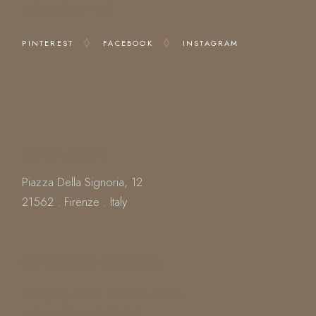
FOLLOW US
PINTEREST
FACEBOOK
INSTAGRAM
LOCATION
Piazza Della Signoria, 12
21562 . Firenze . Italy
OPENING HOURS
Everyday : From 12.30 To 23.00
Kitchen Closes At 22.00