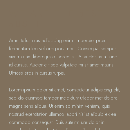
WE ARE THE BEST
SUSHI
Amet tellus cras adipiscing enim. Imperdiet proin
fermentum leo vel orci porta non. Consequat semper
viverra nam libero justo laoreet sit. At auctor urna nunc
id cursus. Auctor elit sed vulputate mi sit amet mauris.
Ultrices eros in cursus turpis.
Lorem ipsum dolor sit amet, consectetur adipisicing elit,
sed do eiusmod tempor incididunt utlabor met dolore
magna sens aliqua. Ut enim ad minim veniam, quis
nostrud exercitation ullamco labori nisi ut aliquip ex ea
commodo consequat. Duis auteirm ure dolor in