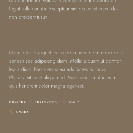
reprehenderit in voluptate velit esse cillum dolore eu
fugiat nulla pariatur. Excepteur sint occaecat cupin datat
non proident tusun.
JAPANESE RESTAURANTS
Nibh tortor id aliquet lectus proin nibh. Commodo odio
aenean sed adipiscing diam. Mollis aliquam ut porttitor
leo a diam. Netus et malesuada fames ac turpis.
Pharetra sit amet aliquam id. Massa massa ultricies mi
quis hendrerit dolor magna eget est.
RECIPES
RESTAURANT
TASTY
SHARE