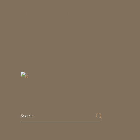
OPENING HOURS
Everyday : From 12.30 To 23.00
Kitchen Closes At 22.00
Book
a
Table
SEARCH
Search