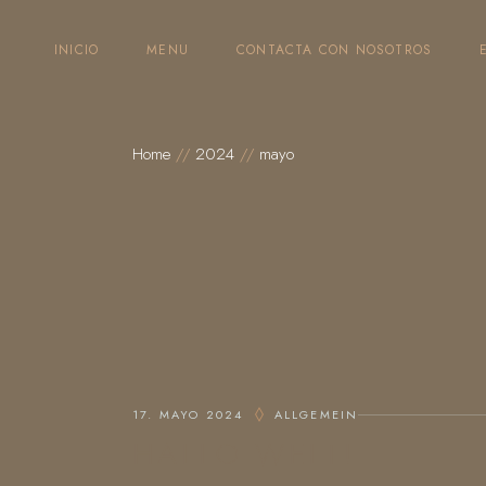
Skip
to
the
INICIO
MENU
CONTACTA CON NOSOTROS
content
Home
2024
mayo
17. MAYO 2024
ALLGEMEIN
HALLO WELT!