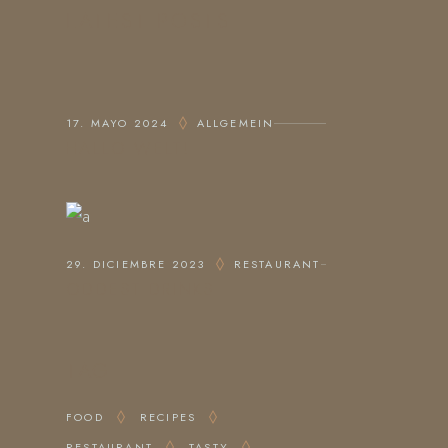
LATEST POSTS
17. MAYO 2024
ALLGEMEIN
HALLO WELT!
29. DICIEMBRE 2023
RESTAURANT
ODDEST DRINKS
TAG
FOOD
RECIPES
RESTAURANT
TASTY