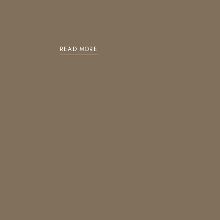
Willkommen bei WordPress. Dies ist dein erste
Schreiben!
READ MORE