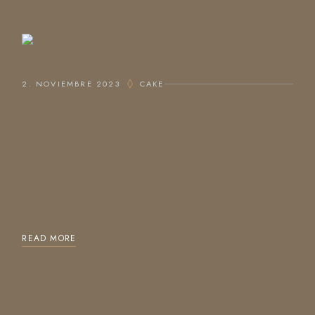
2. NOVIEMBRE 2023
CAKE
CREAM CAKES
Lorem ipsum dolor sit amet, consectetur adipiscing elit,
sed do eiusmod tempor incididunt ut labore et dolore
magna aliqua. Ut enim ad minim veniam, quis nostrud
exercitation ullam
READ MORE