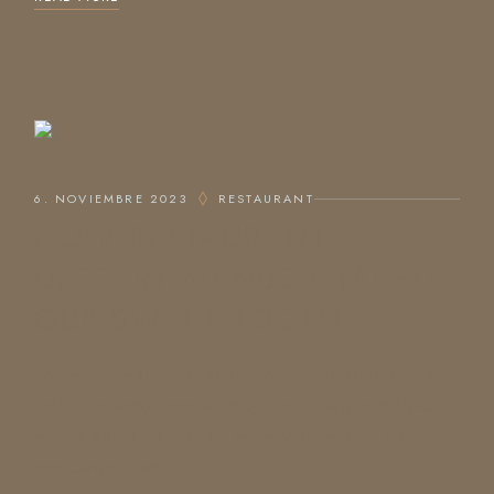
6. NOVIEMBRE 2023
RESTAURANT
HOW RESTAURANT
DESSERT MENUS SHAPED
OUR SWEET TOOTH
Lorem ipsum dolor sit amet, consectetur adipiscing elit,
sed do eiusmod tempor incididunt ut labore et dolore
magna aliqua. Ut enim ad minim veniam, quis nostrud
exercitation ullam