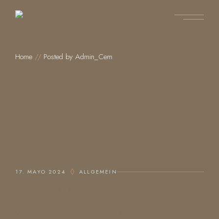
Skip
to
the
content
Home
Posted by Admin_Cem
17. MAYO 2024
ALLGEMEIN
HALLO WELT!
Willkommen bei WordPress. Dies ist dein erster