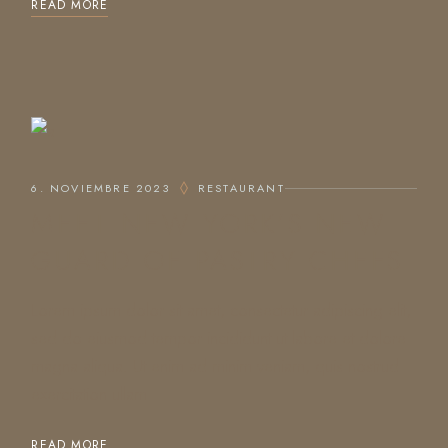
READ MORE
6. NOVIEMBRE 2023
RESTAURANT
MEET NEW YORK’S NEW
GUARD OF PASTRY CHEFS
Lorem ipsum dolor sit amet, consectetur adipiscing elit,
sed do eiusmod tempor incididunt ut labore et dolore
magna aliqua. Ut enim ad minim veniam, quis nostrud
exercitation ullam
READ MORE