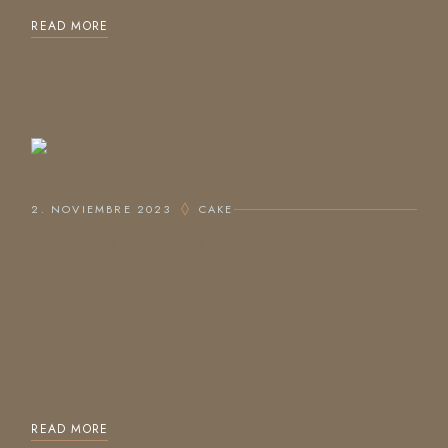
READ MORE
2. NOVIEMBRE 2023
CAKE
BAKING AND CAKING
Lorem ipsum dolor sit amet, consectetur adipiscing elit,
sed do eiusmod tempor incididunt ut labore et dolore
magna aliqua. Ut enim ad minim veniam, quis nostrud
exercitation ullam
READ MORE