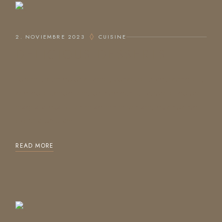
2. NOVIEMBRE 2023
CUISINE
DELICIOUS DESSERTS
Lorem ipsum dolor sit amet, consectetur adipiscing elit,
sed do eiusmod tempor incididunt ut labore et dolore
magna aliqua. Ut enim ad minim veniam, quis nostrud
exercitation ullam
READ MORE