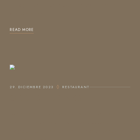
Beitrag. Bearbeite oder lösche ihn und beginne mit
dem Schreiben!
READ MORE
29. DICIEMBRE 2023
RESTAURANT
ODDEST DRINKS
Lorem ipsum dolor sit amet, consectetur adipiscing elit,
sed do eiusmod tempor incididunt ut labore et dolore
magna aliqua. Ut enim ad minim veniam, quis nostrud
exercitation ullam