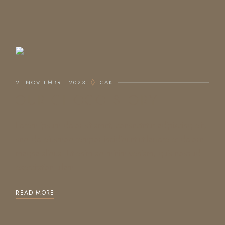
2. NOVIEMBRE 2023
CAKE
OUR CHOCO STORY
Lorem ipsum dolor sit amet, consectetur adipiscing elit,
sed do eiusmod tempor incididunt ut labore et dolore
magna aliqua. Ut enim ad minim veniam, quis nostrud
exercitation ullam
READ MORE