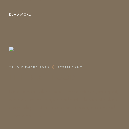
READ MORE
29. DICIEMBRE 2023
RESTAURANT
THE BEST FOOD
Lorem ipsum dolor sit amet, consectetur adipiscing elit,
sed do eiusmod tempor incididunt ut labore et dolore
magna aliqua. Ut enim ad minim veniam, quis nostrud
exercitation ullam