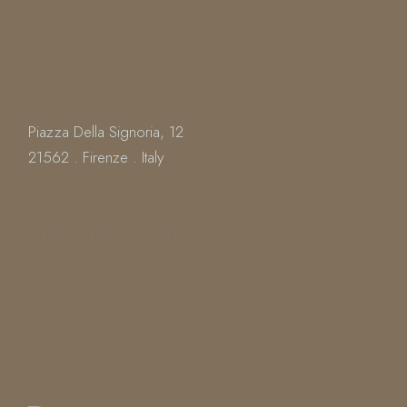
LOCATION
Piazza Della Signoria, 12
21562 . Firenze . Italy
OPENING HOURS
Everyday : From 12.30 To 23.00
Kitchen Closes At 22.00
Book
a