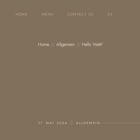
Skip
to
the
HOME
MENU
CONTACT US
ES
content
Home
Allgemein
Hallo Welt!
17. MAY 2024
ALLGEMEIN
HALLO WELT