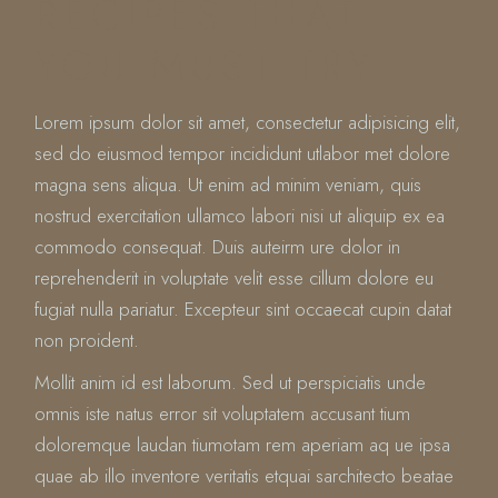
RECIPES THAT
YOU MUST TRY
Lorem ipsum dolor sit amet, consectetur adipisicing elit,
sed do eiusmod tempor incididunt utlabor met dolore
magna sens aliqua. Ut enim ad minim veniam, quis
nostrud exercitation ullamco labori nisi ut aliquip ex ea
commodo consequat. Duis auteirm ure dolor in
reprehenderit in voluptate velit esse cillum dolore eu
fugiat nulla pariatur. Excepteur sint occaecat cupin datat
non proident.
Mollit anim id est laborum. Sed ut perspiciatis unde
omnis iste natus error sit voluptatem accusant tium
doloremque laudan tiumotam rem aperiam aq ue ipsa
quae ab illo inventore veritatis etquai sarchitecto beatae