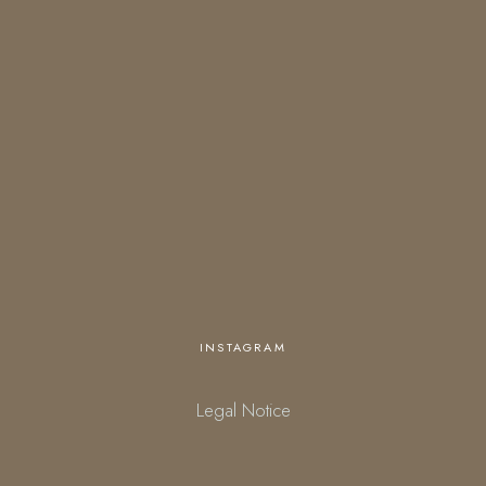
OPENING HOURS
Open everyday
18:00 – 01:00 (kitchen closes at 23:30)
starting March 27.
Personalized opening times are available upon request.
INSTAGRAM
Legal Notice