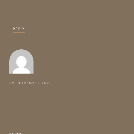
Lorem ipsum dolor sit amet, consectetur adipiscing elit,
sed do eiusmod tempor incididunt ut labore et dolore
magna aliqua. Ut tellus elementum sagittis vitae et.
REPLY
29. NOVEMBER 2023
ALISON AGUIRRE
Aenean vel elit scelerisque mauris pellentesque pulvinar
pellentesque habitant morbi. Integer feugiat scelerisque
varius morbi enim. Amet luctus venenatis lectus magna
fringilla. Sodales ut etiam sit amet nisl.