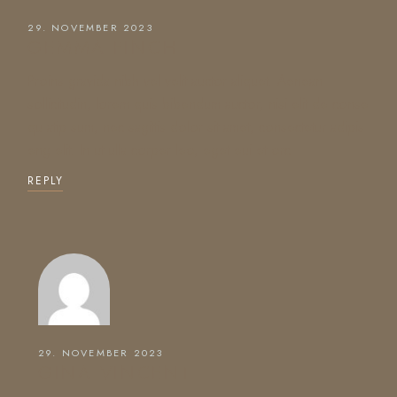
29. NOVEMBER 2023
GEMMA FINCH
Proins gravida nibh vel velit auctor aliquet. Aenean
sollicitudin, lorem quis bibendum auctor, nisi elit de conse
qu atip sum, nec sagittis dolor sit amet, consectetur adipis
eng elit. In ut ulla corper leo, eget eui et orc.
REPLY
29. NOVEMBER 2023
GINA VINCENT